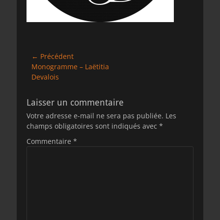
Navigation
← Précédent
Article
Monogramme – Laëtitia
de
précédent :
Devalois
l’article
Laisser un commentaire
Votre adresse e-mail ne sera pas publiée.
Les
champs obligatoires sont indiqués avec
*
Commentaire
*