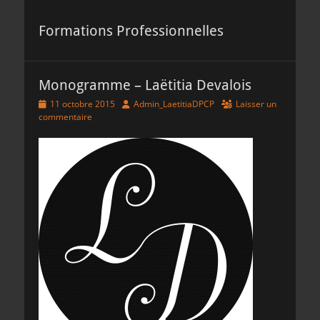
Formations Professionnelles
Monogramme – Laëtitia Devalois
Posted
Author
11 octobre 2015
Admin_LaetitiaDPCP
Laisser un
on
commentaire