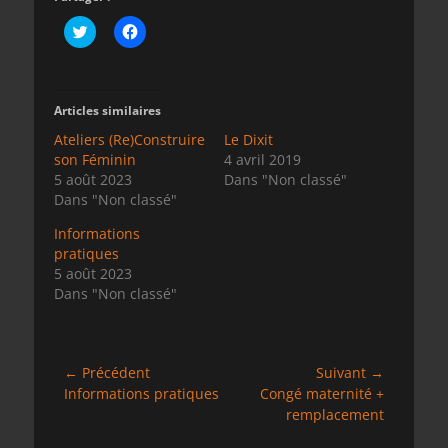
C
C
l
l
i
i
q
q
u
u
e
e
z
z
Articles similaires
p
p
o
o
Ateliers (Re)Construire
Le Dixit
u
u
son Féminin
r
r
4 avril 2019
p
p
5 août 2023
Dans "Non classé"
a
a
r
r
Dans "Non classé"
t
t
a
a
Informations
g
g
e
e
pratiques
r
r
5 août 2023
s
s
u
u
Dans "Non classé"
r
r
T
F
w
a
i
c
t
e
t
b
Navigation
← Précédent
Suivant →
e
o
Article
Article
Informations pratiques
r
o
Congé maternité +
de
(
k
précédent :
suivant :
remplacement
o
(
l’article
u
o
v
u