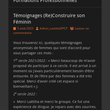
Formations Professionnelles
Témoignages (Re)Construire son
Féminin
Posted
Author
5 août 2023
Admin_LaetitiaDPCP
Laisser un
on
commentaire
Vous trouverez ici, quelques témoignages
anonymisés de femmes qui sont d’accord pour
vous partager ces mots :
er
1
cercle 2021/2022
: « Merci beaucoup de m’avoir
proposé de participer à ce cercle. Il est arrivé à un
moment où j’avais particulièrement besoin d’être
entourée. Et de l’être par des femmes a été très
spécial. Merci d’avoir créé cet espace si
bienveillant » J.
e
2
cercle 2022
:
« Merci Laëtitia et merci le groupe. Ce fut une
expérience de dingue. Je repars avec des sourires,