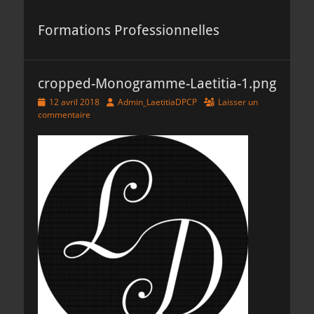
Formations Professionnelles
cropped-Monogramme-Laetitia-1.png
Posted
Author
12 avril 2018
Admin_LaetitiaDPCP
Laisser un
on
commentaire